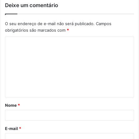
Deixe um comentário
O seu endereço de e-mail não será publicado.
Campos
obrigatórios são marcados com
*
C
o
m
e
n
t
á
Nome
*
r
i
o
E-mail
*
*