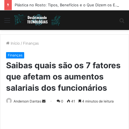
Plástica no Rosto: Tipos, Benefícios e o Que Dizem os Especialistas
Menu
P
p
Início
/
Finanças
Finanças
Saibas quais são os 7 fatores
que afetam os aumentos
salariais dos funcionários
Mande
Anderson Dantas
0
41
4 minutos de leitura
um
e-
mail