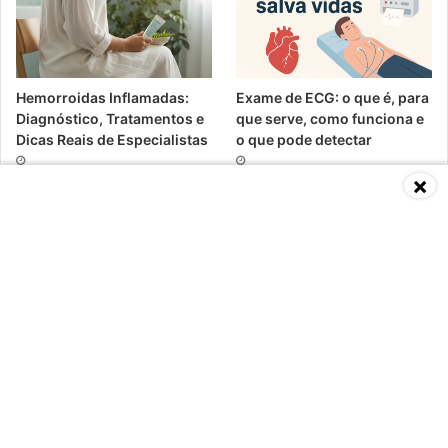
Hemorroidas Inflamadas:
Exame de ECG: o que é, para
Diagnóstico, Tratamentos e
que serve, como funciona e
Dicas Reais de Especialistas
o que pode detectar
×
Baixa Imunidade: O Que É,
Vitamina D3 K2: benefícios,
Causas, Sintomas,
riscos e o que dizem os
Diagnósticos e Tratamentos
médicos
Segundo Especialistas