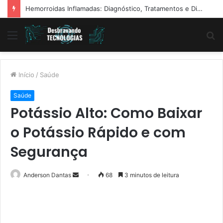
Hemorroidas Inflamadas: Diagnóstico, Tratamentos e Dicas Reais de Especialistas
Menu
P
p
Início
/
Saúde
Saúde
Potássio Alto: Como Baixar
o Potássio Rápido e com
Segurança
Mande
Anderson Dantas
68
3 minutos de leitura
um
e-
mail