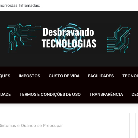
orroidas Inflamadas: Diagnóstico, Tratamentos e Dicas Reais de Especia
QUES
IMPOSTOS
CUSTO DE VIDA
FACILIDADES
TECNO
IDADE
TERMOS E CONDIÇÕES DE USO
TRANSPARÊNCIA
DE
Sintomas e Quando se Preocupar