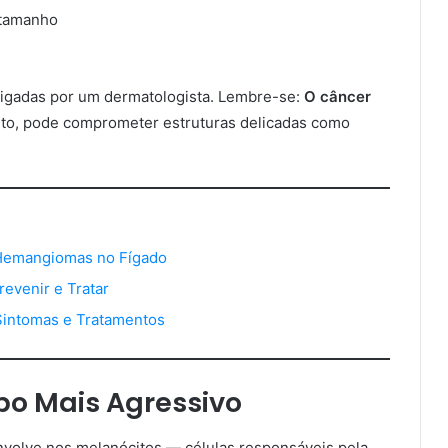
 tamanho
igadas por um dermatologista. Lembre-se:
O câncer
sto, pode comprometer estruturas delicadas como
Hemangiomas no Fígado
evenir e Tratar
Sintomas e Tratamentos
po Mais Agressivo
nvolve nos melanócitos — células responsáveis pela