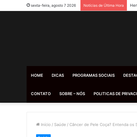
Hem
sexta-feira, agosto 7 2026
Notícias de Última Hora
HOME
DICAS
PROGRAMAS SOCIAIS
DESTA
CONTATO
SOBRE – NÓS
POLITICAS DE PRIVAC
Início
/
Saúde
/
Câncer de Pele Coça? Entenda os 