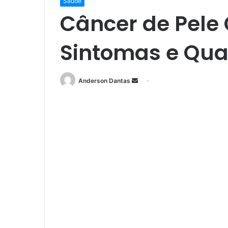
Saúde
Câncer de Pele
Sintomas e Qua
Mande
Anderson Dantas
um
e-
mail