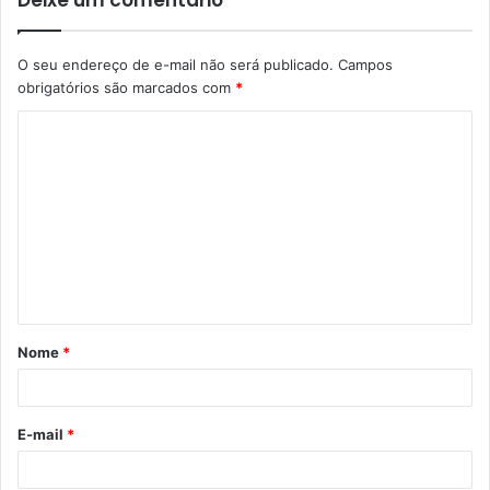
O seu endereço de e-mail não será publicado.
Campos
obrigatórios são marcados com
*
C
o
m
e
n
t
á
Nome
*
r
i
o
E-mail
*
*