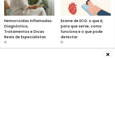
Hemorroidas Inflamadas:
Exame de ECG: o que é,
Diagnóstico,
para que serve, como
Tratamentos e Dicas
funciona e o que pode
Reais de Especialistas
detectar
×
Baixa Imunidade: O Que É,
Vitamina D3 K2:
Causas, Sintomas,
benefícios, riscos e o que
Diagnósticos e
dizem os médicos
Tratamentos Segundo
Especialistas