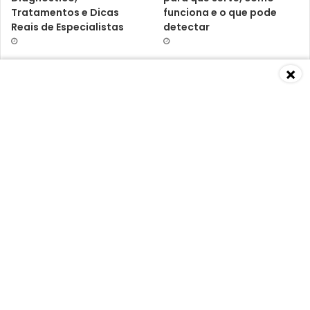
Tratamentos e Dicas
funciona e o que pode
Reais de Especialistas
detectar
×
Baixa Imunidade: O Que É,
Vitamina D3 K2:
Causas, Sintomas,
benefícios, riscos e o que
Diagnósticos e
dizem os médicos
Tratamentos Segundo
Especialistas