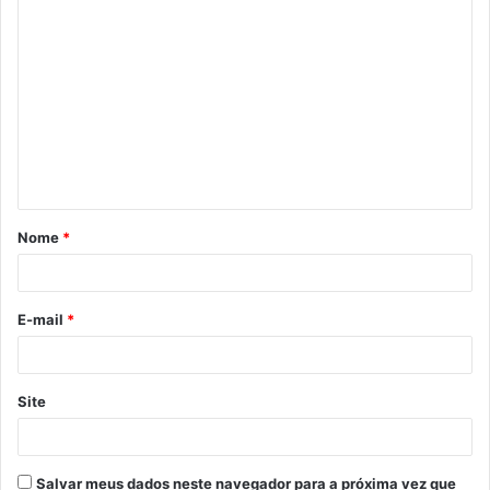
C
o
m
e
n
t
á
Nome
*
r
i
o
E-mail
*
*
Site
Salvar meus dados neste navegador para a próxima vez que