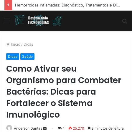
Hemorroidas Inflamadas: Diagnóstico, Tratamentos e Dicas Reais de Especialistas
Menu
P
p
Início
/
Dicas
Dicas
Saúde
Como Ativar seu
Organismo para Combater
Bactérias: Dicas para
Fortalecer o Sistema
Imunológico
Mande
Anderson Dantas
4
25.270
3 minutos de leitura