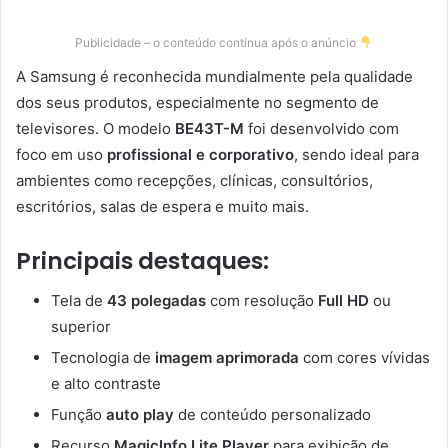
Publicidade – o conteúdo continua após o anúncio
A Samsung é reconhecida mundialmente pela qualidade
dos seus produtos, especialmente no segmento de
televisores. O modelo
BE43T-M
foi desenvolvido com
foco em uso
profissional e corporativo
, sendo ideal para
ambientes como recepções, clínicas, consultórios,
escritórios, salas de espera e muito mais.
Principais destaques:
Tela de
43 polegadas
com resolução
Full HD
ou
superior
Tecnologia de
imagem aprimorada
com cores vívidas
e alto contraste
Função
auto play
de conteúdo personalizado
Recurso
MagicInfo Lite Player
para exibição de