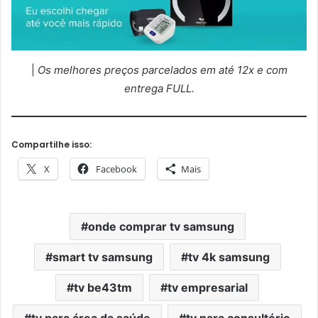
|
Os melhores preços parcelados em até 12x e com
entrega FULL.
Compartilhe isso:
X
Facebook
Mais
onde comprar tv samsung
smart tv samsung
tv 4k samsung
tv be43tm
tv empresarial
tv para área da saúde
tv para consultório