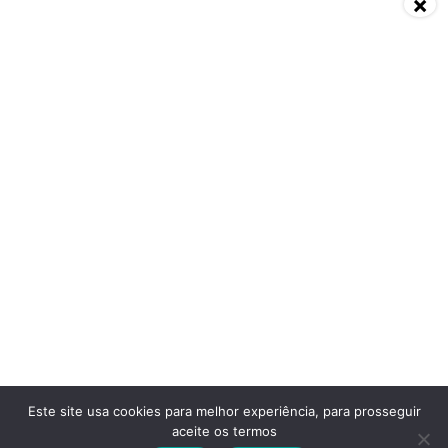
×
Baixa Imunidade: O Que É,
Vitamina D3 K2:
Causas, Sintomas,
benefícios, riscos e o que
Diagnósticos e
dizem os médicos
Tratamentos Segundo
Especialistas
© Copyright 2026, Todos os direitos reservados |
Desbravandotecnologias.com.br
Este site usa cookies para melhor experiência, para prosseguir
aceite os termos