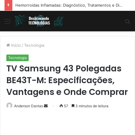
Exame de ECG: o que é, para que serve, como funciona e o que pode detectar
Menu
P
p
Início
/
Tecnologia
Tecnologia
TV Samsung 43 Polegadas
BE43T-M: Especificações,
Vantagens e Onde Comprar
Mande
Anderson Dantas
57
3 minutos de leitura
um
e-
mail