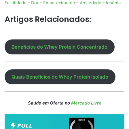
Fertilidade
–
Dor
–
Emagrecimento
–
Ansiedade
–
Insônia
Artigos Relacionados:
Benefícios do Whey Protein Concentrado
Quais
Benefícios do Whey Protein Isolado
Saúde em Oferta no
Mercado Livre