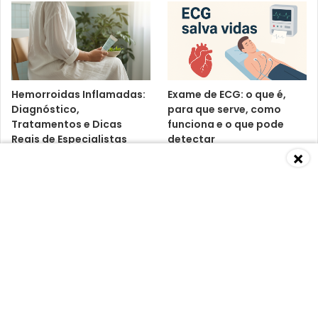
Hemorroidas Inflamadas:
Exame de ECG: o que é,
Diagnóstico,
para que serve, como
Tratamentos e Dicas
funciona e o que pode
Reais de Especialistas
detectar
×
Baixa Imunidade: O Que É,
Vitamina D3 K2:
Causas, Sintomas,
benefícios, riscos e o que
Diagnósticos e
dizem os médicos
Tratamentos Segundo