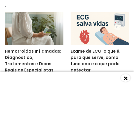
Hemorroidas Inflamadas:
Exame de ECG: o que é,
Diagnóstico,
para que serve, como
Tratamentos e Dicas
funciona e o que pode
Reais de Especialistas
detectar
×
Baixa Imunidade: O Que É,
Vitamina D3 K2:
Causas, Sintomas,
benefícios, riscos e o que