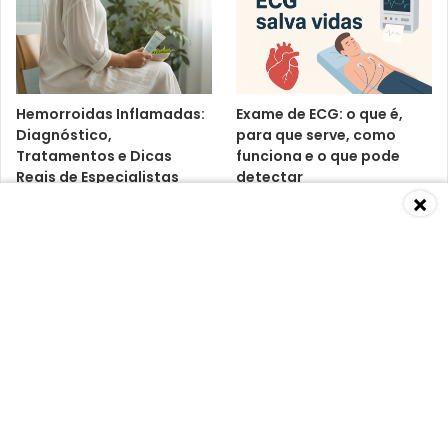
Hemorroidas Inflamadas:
Exame de ECG: o que é,
Diagnóstico,
para que serve, como
Tratamentos e Dicas
funciona e o que pode
Reais de Especialistas
detectar
×
Baixa Imunidade: O Que É,
Vitamina D3 K2:
Causas, Sintomas,
benefícios, riscos e o que
Diagnósticos e
dizem os médicos
Tratamentos Segundo