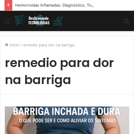
Hemorroidas Inflamadas: Diagnóstico, Tratamentos e Dicas Reais de Especialistas
Menu
P
p
Início
/
remedio para dor na barriga
remedio para dor
na barriga