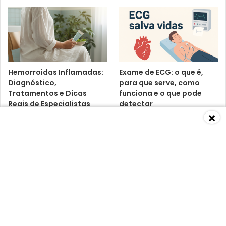
Hemorroidas Inflamadas:
Exame de ECG: o que é,
Diagnóstico,
para que serve, como
Tratamentos e Dicas
funciona e o que pode
Reais de Especialistas
detectar
×
Baixa Imunidade: O Que É,
Vitamina D3 K2:
Causas, Sintomas,
benefícios, riscos e o que
Diagnósticos e
dizem os médicos