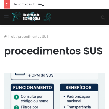
Hemorroidas Inflamadas: Diagnóstico, Tratamentos e Dicas Reais de Especialistas
Menu
P
p
Início
/
procedimentos SUS
procedimentos SUS