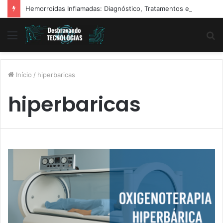
Hemorroidas Inflamadas: Diagnóstico, Tratamentos e Dicas Reais de Especialistas
Menu
P
p
Início
/
hiperbaricas
hiperbaricas