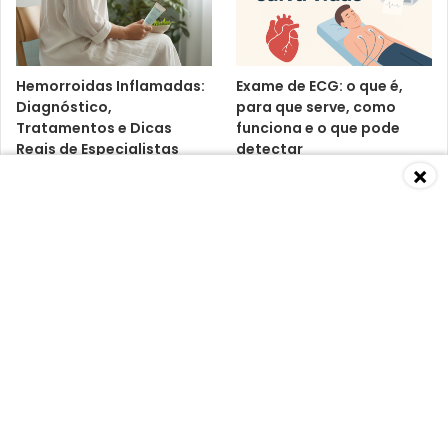
Hemorroidas Inflamadas:
Exame de ECG: o que é,
Diagnóstico,
para que serve, como
Tratamentos e Dicas
funciona e o que pode
Reais de Especialistas
detectar
×
Baixa Imunidade: O Que É,
Vitamina D3 K2:
Causas, Sintomas,
benefícios, riscos e o que
Diagnósticos e
dizem os médicos
Tratamentos Segundo
Especialistas