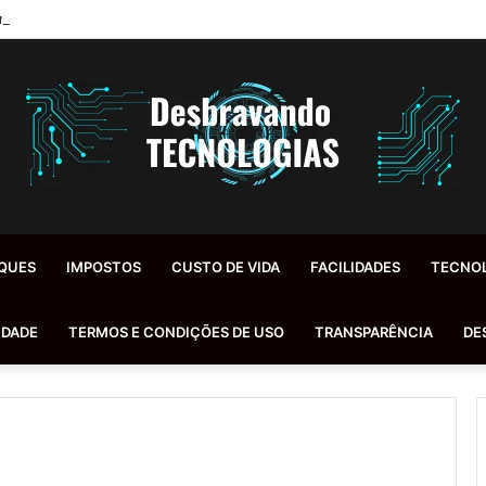
oidas Inflamadas: Diagnóstico, Tratamentos e Dicas Reais de Especialis
QUES
IMPOSTOS
CUSTO DE VIDA
FACILIDADES
TECNO
IDADE
TERMOS E CONDIÇÕES DE USO
TRANSPARÊNCIA
DE