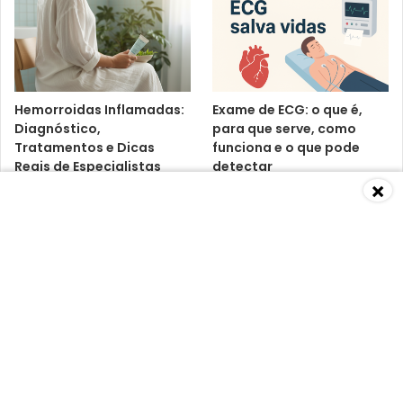
Hemorroidas Inflamadas:
Exame de ECG: o que é,
Diagnóstico,
para que serve, como
Tratamentos e Dicas
funciona e o que pode
Reais de Especialistas
detectar
×
Baixa Imunidade: O Que É,
Vitamina D3 K2:
Causas, Sintomas,
benefícios, riscos e o que
Diagnósticos e
dizem os médicos
Tratamentos Segundo