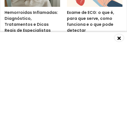
Hemorroidas Inflamadas:
Exame de ECG: o que é,
Diagnóstico,
para que serve, como
Tratamentos e Dicas
funciona e o que pode
Reais de Especialistas
detectar
×
Baixa Imunidade: O Que É,
Vitamina D3 K2:
Causas, Sintomas,
benefícios, riscos e o que
Diagnósticos e
dizem os médicos
Tratamentos Segundo
Especialistas