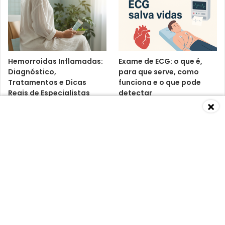
Hemorroidas Inflamadas:
Exame de ECG: o que é,
Diagnóstico,
para que serve, como
Tratamentos e Dicas
funciona e o que pode
Reais de Especialistas
detectar
×
Baixa Imunidade: O Que É,
Vitamina D3 K2:
Causas, Sintomas,
benefícios, riscos e o que
Diagnósticos e
dizem os médicos
Tratamentos Segundo