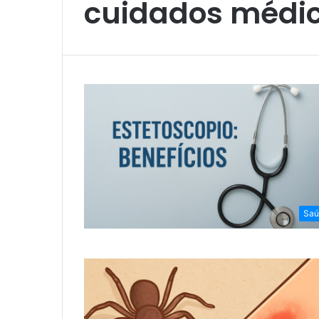
cuidados médi
Saú