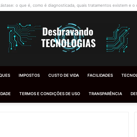
orroidas Inflamadas: Diagnóstico, Tratamentos e Dicas Reais de Especia
QUES
IMPOSTOS
CUSTO DE VIDA
FACILIDADES
TECNO
IDADE
TERMOS E CONDIÇÕES DE USO
TRANSPARÊNCIA
DE