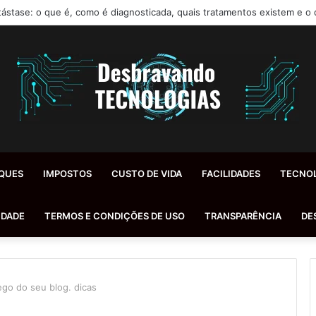
ástase: o que é, como é diagnosticada, quais tratamentos existem e o 
QUES
IMPOSTOS
CUSTO DE VIDA
FACILIDADES
TECNO
IDADE
TERMOS E CONDIÇÕES DE USO
TRANSPARÊNCIA
DE
go do seu blog. dicas