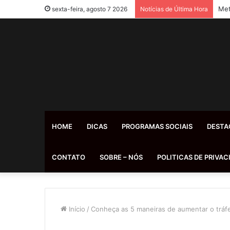
Met
sexta-feira, agosto 7 2026
Notícias de Última Hora
HOME
DICAS
PROGRAMAS SOCIAIS
DESTA
CONTATO
SOBRE – NÓS
POLITICAS DE PRIVAC
Início
/
Conheça as 5 maneiras de aumentar o tráfe