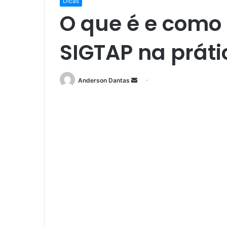
Dicas
O que é e como 
SIGTAP na práti
Mande
Anderson Dantas
um
e-
mail