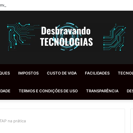
morroidas Inflamadas: Diagnóstico, Tratamentos e Dicas Reais de Especi
QUES
IMPOSTOS
CUSTO DE VIDA
FACILIDADES
TECNO
IDADE
TERMOS E CONDIÇÕES DE USO
TRANSPARÊNCIA
DE
TAP na prática