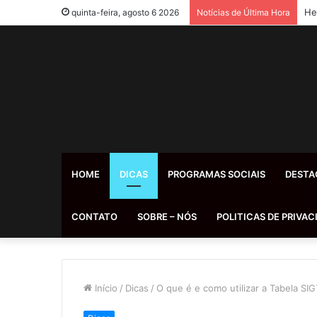
He
quinta-feira, agosto 6 2026
Notícias de Última Hora
HOME
DICAS
PROGRAMAS SOCIAIS
DESTA
CONTATO
SOBRE – NÓS
POLITICAS DE PRIVAC
Início
/
Dicas
/
O que é e como utilizar a Tabela SIG