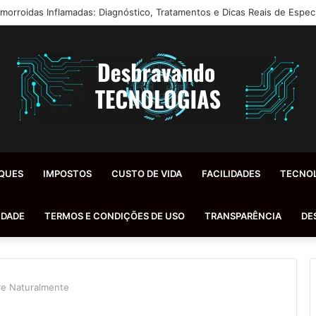
morroidas Inflamadas: Diagnóstico, Tratamentos e Dicas Reais de Especi
QUES
IMPOSTOS
CUSTO DE VIDA
FACILIDADES
TECNO
IDADE
TERMOS E CONDIÇÕES DE USO
TRANSPARÊNCIA
DE
tre Naturalmente