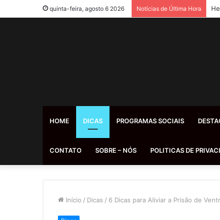
He
quinta-feira, agosto 6 2026
Notícias de Última Hora
HOME
DICAS
PROGRAMAS SOCIAIS
DESTA
CONTATO
SOBRE – NÓS
POLITICAS DE PRIVAC
Início
/
Dicas
/
6 Dicas para Aliviar a Prisão de Ven