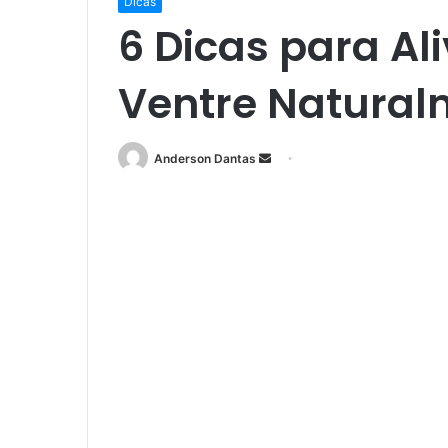
Dicas
6 Dicas para Ali
Ventre Natural
Mande
Anderson Dantas
um
e-
mail