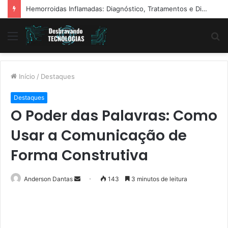
Hemorroidas Inflamadas: Diagnóstico, Tratamentos e Dicas Reais de Especialistas
Menu
P
p
Início
/
Destaques
Destaques
O Poder das Palavras: Como
Usar a Comunicação de
Forma Construtiva
Mande
Anderson Dantas
143
3 minutos de leitura
um
e-
mail