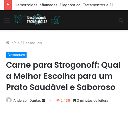
Hemorroidas Inflamadas: Diagnóstico, Tratamentos e Dicas Reais de Especialistas
Menu
P
p
Início
/
Destaques
Destaques
Carne para Strogonoff: Qual
a Melhor Escolha para um
Prato Saudável e Saboroso
Mande
Anderson Dantas
2.439
3 minutos de leitura
um
e-
mail