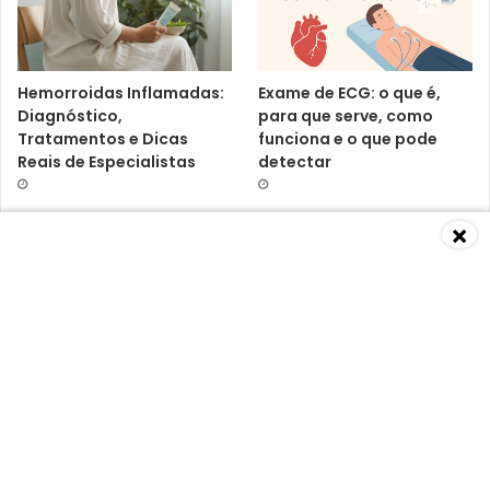
Hemorroidas Inflamadas:
Exame de ECG: o que é,
Diagnóstico,
para que serve, como
Tratamentos e Dicas
funciona e o que pode
Reais de Especialistas
detectar
×
Baixa Imunidade: O Que É,
Vitamina D3 K2:
Causas, Sintomas,
benefícios, riscos e o que
Diagnósticos e
dizem os médicos
Tratamentos Segundo
Especialistas